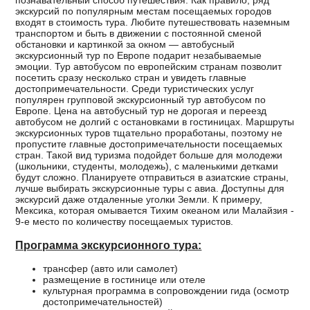
познавательный способ путешествия. Как правило, ряд
экскурсий по популярным местам посещаемых городов
входят в стоимость тура. Любите путешествовать наземным
транспортом и быть в движении с постоянной сменой
обстановки и картинкой за окном — автобусный
экскурсионный тур по Европе подарит незабываемые
эмоции. Тур автобусом по европейским странам позволит
посетить сразу несколько стран и увидеть главные
достопримечательности. Среди туристических услуг
популярен групповой экскурсионный тур автобусом по
Европе. Цена на автобусный тур не дорогая и переезд
автобусом не долгий с остановками в гостиницах. Маршруты
экскурсионных туров тщательно проработаны, поэтому не
пропустите главные достопримечательности посещаемых
стран. Такой вид туризма подойдет больше для молодежи
(школьники, студенты, молодежь), с маленькими детками
будут сложно. Планируете отправиться в азиатские страны,
лучше выбирать экскурсионные туры с авиа. Доступны для
экскурсий даже отдаленные уголки Земли. К примеру,
Мексика, которая омывается Тихим океаном или Малайзия -
9-е место по количеству посещаемых туристов.
Программа экскурсионного тура:
трансфер (авто или самолет)
размещение в гостинице или отеле
культурная программа в сопровождении гида (осмотр
достопримечательностей)