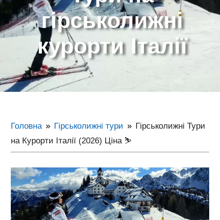
гірськолижні
курорти Італії
Головна
Гірськолижні тури
Гірськолижні Тури
на Курорти Італії (2026) Ціна ⛷️