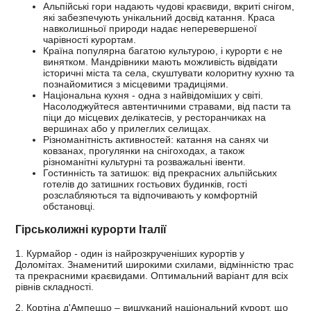
Альпійські гори надають чудові краєвиди, вкриті снігом,
які забезпечують унікальний досвід катання. Краса
навколишньої природи надає неперевершеної
чарівності курортам.
Країна популярна багатою культурою, і курорти є не
винятком. Мандрівники мають можливість відвідати
історичні міста та села, скуштувати колоритну кухню та
познайомитися з місцевими традиціями.
Національна кухня - одна з найвідоміших у світі.
Насолоджуйтеся автентичними стравами, від пасти та
піци до місцевих делікатесів, у ресторанчиках на
вершинах або у прилеглих селищах.
Різноманітність активностей: катання на санях чи
ковзанах, прогулянки на снігоходах, а також
різноманітні культурні та розважальні івенти.
Гостинність та затишок: від прекрасних альпійських
готелів до затишних гостьових будинків, гості
розслабляються та відпочивають у комфортній
обстановці.
Гірськолижні курорти Італії
1. Курмайор - один із найрозкрученіших курортів у
Доломітах. Знаменитий широкими схилами, відмінністю трас
та прекрасними краєвидами. Оптимальний варіант для всіх
рівнів складності.
2. Кортіна д'Ампеццо – вишуканий національний курорт, що