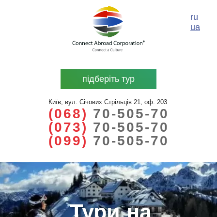
ru
ua
підберіть тур
Київ, вул. Січових Стрільців 21, оф. 203
(068)
70-505-70
(073)
70-505-70
(099)
70-505-70
Тури на