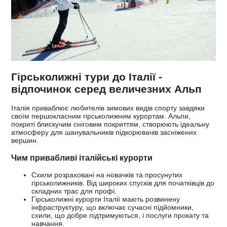
Гірськолижні тури до Італії -
відпочинок серед величезних Альп
Італія приваблює любителів зимових видів спорту завдяки
своїм першокласним гірськолижним курортам. Альпи,
покриті блискучим сніговим покриттям, створюють ідеальну
атмосферу для шанувальників підкорювачів засніжених
вершин.
Чим привабливі італійські курорти
Схили розраховані на новачків та просунутих
гірськолижників. Від широких спусків для початківців до
складних трас для профі.
Гірськолижні курорти Італії мають розвинену
інфраструктуру, що включає сучасні підйомники,
схили, що добре підтримуються, і послуги прокату та
навчання.