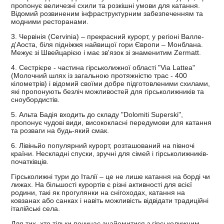
пропонує величезні схили та розкішні умови для катання.
Відомий розвиненим інфраструктурним забезпеченням та
модними ресторанами.
3. Червінія (Cervinia) – прекрасний курорт, у регіоні Валле-
д'Аоста, біля підніжжя найвищої гори Європи – Монблана.
Межує зі Швейцарією і має зв'язок зі знаменитим Zermatt.
4. Сестрієре - частина гірськолижної області "Via Lattea"
(Молочний шлях із загальною протяжністю трас - 400
кілометрів) і відомий своїми добре підготовленими схилами,
які пропонують безліч можливостей для гірськолижників та
сноубордистів.
5. Альта Бадія входить до складу "Dolomiti Superski",
пропонує чудові види, висококласні передумови для катання
та розваги на будь-який смак.
6. Лівіньйо популярний курорт, розташований на півночі
країни. Нескладні спуски, зручні для сімей і гірськолижників-
початківців.
Гірськолижні тури до Італії – це не лише катання на борді чи
лижах. На більшості курортів є різні активності для всієї
родини, такі як прогулянки на снігоходах, катання на
ковзанах або санках і навіть можливість відвідати традиційні
італійські села.
Для тих, хто тільки починає знайомитися з гірськолижним