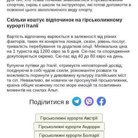
спортом, скрізь є школи та інструктори, які готові допомогти в
освоєнні цього захоплюючого виду спорту.
Скільки коштує відпочинок на гірськолижному
курорті Італії
Вартість відпочинку варіюється в залежності від різних
факторів, таких як конкретна локація, сезон, рівень послуг,
тривалість перебування та додаткові опції. Мінімальна ціна
на 1 туриста від 1200 євро за 6 днів. Скі-пас та спорядження
докуповуються окремо. Скі-пас від 40 до 80 євро на день.
Купуючи путівки до Італії, отримуєте неповторний досвід,
поєднуючи в собі чудові схили, різноманітні розваги та
можливість поринути у дивовижну культуру італійських міст
та сіл. Неважливо, ви новачок чи просунутий гірськолижник,
країна обіцяє кожному гостю море емоцій та позитивних
моментів на схилах Альп.
Поділитися в
Гірськолижні курорти Австрії
Гірськолижні курорти Андорри
Гірськолижні курорти Болгарії