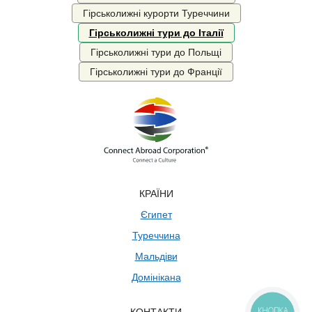
Гірськолижні курорти Туреччини
Гірськолижні тури до Італії
Гірськолижні тури до Польщі
Гірськолижні тури до Франції
КРАЇНИ
Єгипет
Туреччина
Мальдіви
Домінікана
КНОПКА
КОНТАКТИ