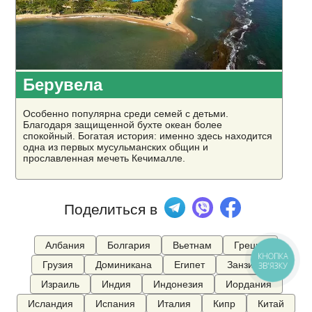
Берувела
Особенно популярна среди семей с детьми.
Благодаря защищенной бухте океан более
спокойный. Богатая история: именно здесь находится
одна из первых мусульманских общин и
прославленная мечеть Кечималле.
Поделиться в
Албания
Болгария
Вьетнам
Греция
КНОПКА
Грузия
Доминикана
Египет
Занзибар
ЗВ'ЯЗКУ
Израиль
Индия
Индонезия
Иордания
Исландия
Испания
Италия
Кипр
Китай