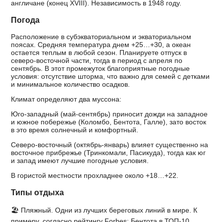
англичане (конец XVIII). Независимость в 1948 году.
Погода
Расположение в субэкваториальном и экваториальном
поясах. Средняя температура днем +25…+30, а океан
остается теплым в любой сезон. Планируете отпуск в
северо-восточной части, тогда в период с апреля по
сентябрь. В этот промежуток благоприятные погодные
условия: отсутствие шторма, что важно для семей с детками
и минимальное количество осадков.
Климат определяют два муссона:
Юго-западный (май-сентябрь) приносит дожди на западное
и южное побережье (Коломбо, Бентота, Галле), зато восток
в это время солнечный и комфортный.
Северо-восточный (октябрь-январь) влияет существенно на
восточное прибрежье (Тринкомали, Пасикуда), тогда как юг
и запад имеют лучшие погодные условия.
В гористой местности прохладнее около +18…+22.
Типы отдыха
🏖️ Пляжный. Одни из лучших береговых линий в мире. К
примеру, согласно рейтингу Forbes: Бентота в ТОП-10