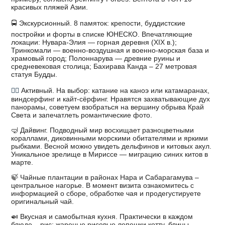
красивых пляжей Азии.
🚍 Экскурсионный. 8 памяток: крепости, буддистские
постройки и форты в списке ЮНЕСКО. Впечатляющие
локации: Нувара-Элия — горная деревня (XIX в.);
Тринкомали — военно-воздушная и военно-морская база и
храмовый город; Полоннарува — древние руины и
средневековая столица; Бахирава Канда – 27 метровая
статуя Будды.
🏄‍♂️
Активный. На выбор: катание на каноэ или катамаранах,
виндсерфинг и кайт-сёрфинг. Нравятся захватывающие дух
панорамы, советуем взобраться на вершину обрыва Край
Света и запечатлеть романтические фото.
🤿 Дайвинг. Подводный мир восхищает разноцветными
кораллами, диковинными морскими обитателями и яркими
рыбками. Весной можно увидеть дельфинов и китовых акул.
Уникальное зрелище в Мириссе — миграцию синих китов в
марте.
🍃
Чайные плантации в районах Нара и Сабарагамува –
центральное нагорье. В момент визита ознакомитесь с
информацией о сборе, обработке чая и продегустируете
оригинальный чай.
🍛 Вкусная и самобытная кухня. Практически в каждом
блюде – рис: жареные рисовые лепешки котту, блины