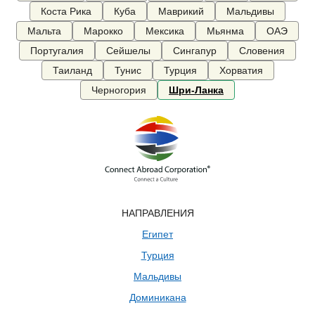
Коста Рика
Куба
Маврикий
Мальдивы
Мальта
Марокко
Мексика
Мьянма
ОАЭ
Португалия
Сейшелы
Сингапур
Словения
Таиланд
Тунис
Турция
Хорватия
Черногория
Шри-Ланка
НАПРАВЛЕНИЯ
Египет
Турция
Мальдивы
Доминикана