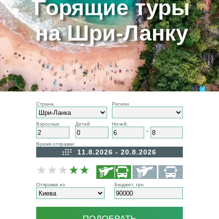
Горящие туры
на Шри-Ланку
Страна
Регион
Взрослых
Детей
Ночей:
-
Время отправки:
11.8.2026 - 20.8.2026
★
★
★
★
★
Отправка из
Бюджет, грн
ПОДОБРАТЬ